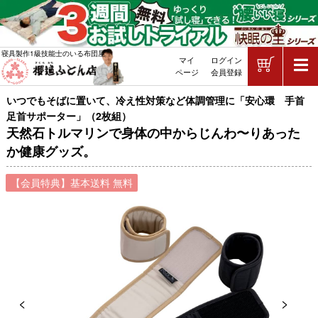
ショッピ
寝具製作1級技能士のいる布団屋
マイ
ログイン
敷布団・掛け布団・羽毛布団・マッ
ページ
会員登録
いつでもそばに置いて、冷え性対策など体調管理に「安心環 手首
足首サポーター」（2枚組）
天然石トルマリンで身体の中からじんわ〜りあった
か健康グッズ。
【会員特典】基本送料 無料
Previous
Next