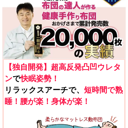
【独自開発】超高反発凸凹ウレタ
ン
で
快眠姿勢！
リラックスアーチで、
短時間で熟
睡！腰が楽！身体が楽！