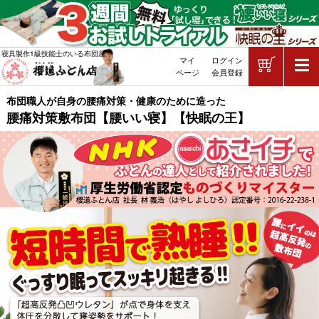
ショッピ
寝具製作1級技能士のいる布団屋
マイ
ログイン
敷布団・掛け布団・羽毛布団・マッ
ページ
会員登録
布団職人が自身の腰痛対策・健康のために造った
腰痛対策敷布団【腰いい寝】【快眠の王】