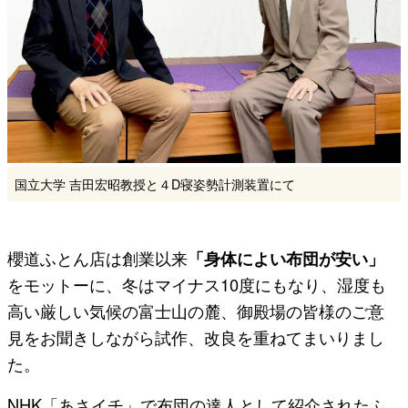
国立大学 吉田宏昭教授と４D寝姿勢計測装置にて
櫻道ふとん店は創業以来
「身体によい布団が安い」
をモットーに、冬はマイナス10度にもなり、湿度も
高い厳しい気候の富士山の麓、御殿場の皆様のご意
見をお聞きしながら試作、改良を重ねてまいりまし
た。
NHK「あさイチ」で布団の達人として紹介されたふ