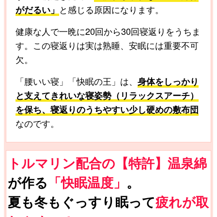
がだるい」
と感じる原因になります。
健康な人で一晩に20回から30回寝返りをうちま
す。この寝返りは実は熟睡、安眠には重要不可
欠。
「腰いい寝」「快眠の王」は、
身体をしっかり
と支えてきれいな寝姿勢（リラックスアーチ）
を保ち、寝返りのうちやすい少し硬めの敷布団
なのです。
トルマリン配合の【特許】温泉綿
が作る
「快眠温度」
。
夏も冬もぐっすり眠って
疲れが取