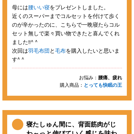
母には
腰いい寝
をプレゼントしました。
近くのスーパーまでコルセットを付けて歩く
のが辛かったのに、こちらで一晩寝たらコル
セット無しで楽々買い物できたと喜んでくれ
ました‼️^ ^
次回は
羽毛布団
と
毛布
を購入したいと思いま
す^ ^
お悩み：
腰痛、疲れ
購入商品：
とっても快眠の王
寝たしゅん間に、背面筋肉がじ
わ～っと伸びていく感じを味わ