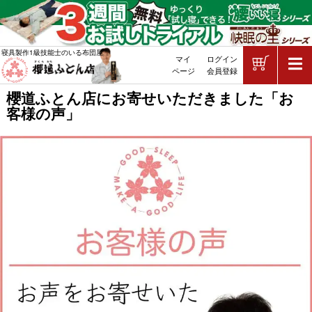
ショッピ
寝具製作1級技能士のいる布団屋
マイ
ログイン
敷布団・掛け布団・羽毛布団・マッ
ページ
会員登録
櫻道ふとん店にお寄せいただきました「お
客様の声」