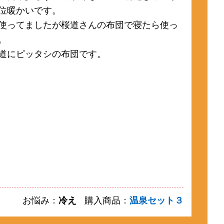
位暖かいです。
使ってましたが桜道さんの布団で寝たら使っ
。
道にピッタシの布団です。
お悩み：
冷え
購入商品：
温泉セット３