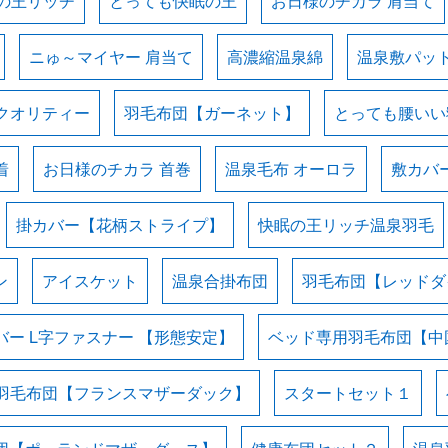
の王リッチ
とっても快眠の王
お日様のチカラ 肩当て
ニゅ～マイヤー 肩当て
高濃縮温泉綿
温泉敷パッ
クオリティー
羽毛布団【ガーネット】
とっても腰いい
着
お日様のチカラ 首巻
温泉毛布 オーロラ
敷カバ
掛カバー【花柄ストライプ】
快眠の王リッチ温泉羽毛
ン
アイスケット
温泉合掛布団
羽毛布団【レッドダ
バー L字ファスナー 【形態安定】
ベッド専用羽毛布団【中
羽毛布団【フランスマザーダック】
スタートセット１