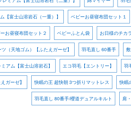
プレミアム【富士山溶岩石（二重）】
綿マイヤー
羽毛
ム【富士山溶岩石（一重）】
ベビーお昼寝布団セット１
ビーお昼寝布団セット２
ベビーふとん袋
お日様のチカラ
ーツ（天地ゴム）【ふたえガーゼ】
羽毛直し 60番手
敷
レミアム【富士山溶岩石】
エコ羽毛【エントリー】
羽
たえガーゼ】
快眠の王 超快朝 3つ折りマットレス
快眠の
羽毛直し 80番手/櫻道デュアルキルト
肩