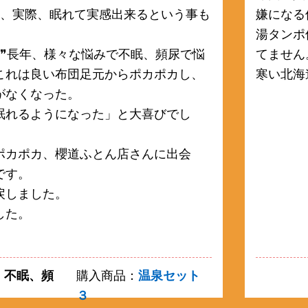
間、実際、眠れて実感出来るという事も
嫌になる
湯タンポ
！❞長年、様々な悩みで不眠、頻尿で悩
てません
これは良い布団足元からポカポカし、
寒い北海
がなくなった。
眠れるようになった」と大喜びでし
ポカポカ、櫻道ふとん店さんに出会
です。
戻しました。
した。
、不眠、頻
購入商品：
温泉セット
３