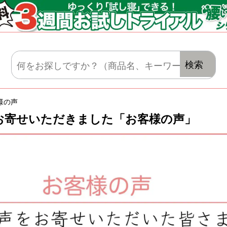
マットレス・肌がけ・毛布・セット布団
検索
様の声
お寄せいただきました「お客様の声」