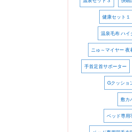
温泉セット３
快眠
健康セット１
温泉毛布 ハイ
ニゅ～マイヤー 夜
手首足首サポーター
Gクッショ
敷カ
ベッド専用