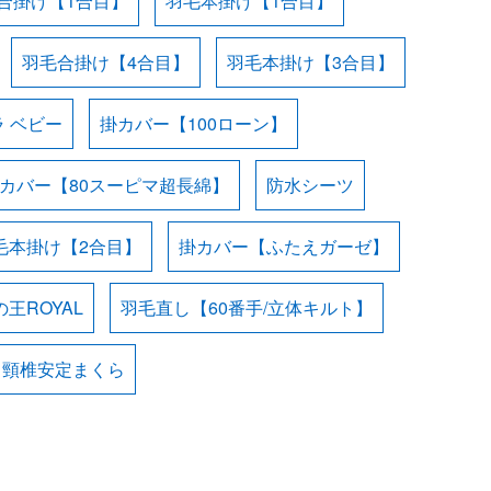
合掛け【1合目】
羽毛本掛け【1合目】
羽毛合掛け【4合目】
羽毛本掛け【3合目】
 ベビー
掛カバー【100ローン】
カバー【80スーピマ超長綿】
防水シーツ
毛本掛け【2合目】
掛カバー【ふたえガーゼ】
王ROYAL
羽毛直し【60番手/立体キルト】
・頸椎安定まくら