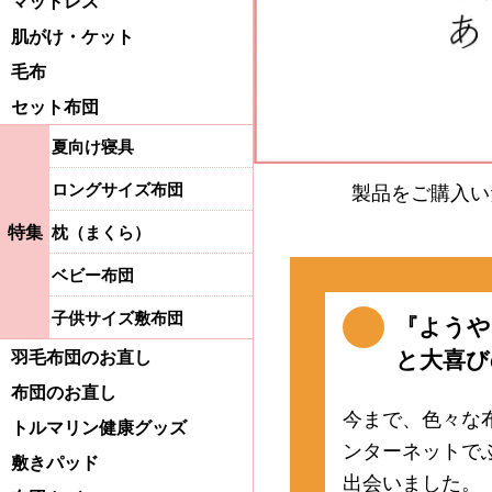
マットレス
肌がけ・ケット
毛布
セット布団
夏向け寝具
ロングサイズ布団
製品をご購入い
特集
枕（まくら）
ベビー布団
子供サイズ敷布団
『ようや
と大喜びの
羽毛布団のお直し
布団のお直し
今まで、色々な
トルマリン健康グッズ
ンターネットで
敷きパッド
出会いました。