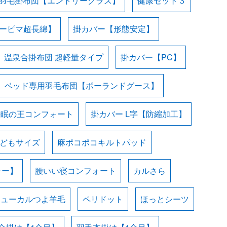
羽毛掛布団【エントリークラス】
健康セット３
スーピマ超長綿】
掛カバー【形態安定】
温泉合掛布団 超軽量タイプ
掛カバー【PC】
ベッド専用羽毛布団【ポーランドグース】
快眠の王コンフォート
掛カバー L字【防縮加工】
子どもサイズ
麻ポコポコキルトパッド
ラー】
腰いい寝コンフォート
カルさら
ニューカルつよ羊毛
ペリドット
ほっとシーツ