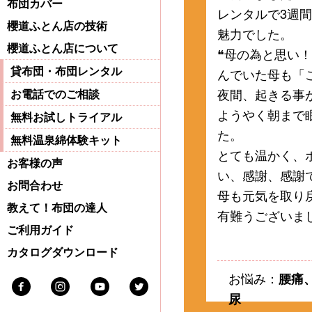
布団カバー
レンタルで3週
櫻道ふとん店の技術
魅力でした。
櫻道ふとん店について
❝母の為と思い
んでいた母も「
貸布団・布団レンタル
夜間、起きる事
お電話でのご相談
ようやく朝まで
無料お試しトライアル
た。
無料温泉綿体験キット
とても温かく、
お客様の声
い、感謝、感謝
お問合わせ
母も元気を取り
教えて！布団の達人
有難うございま
ご利用ガイド
カタログダウンロード
お悩み：
腰痛
Facebook
Instagram
Youtube
Twitter
尿