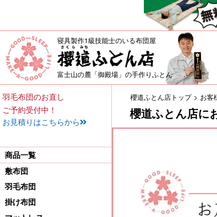
寝具製作1級技能士のいる布団屋
敷布団・掛け布団・羽毛布団・
富士山の麓「御殿場」の手作りふとん
羽毛布団のお直し
櫻道ふとん店トップ
お客
ご予約受付中！
櫻道ふとん店に
お見積りはこちらから
商品一覧
敷布団
羽毛布団
掛け布団