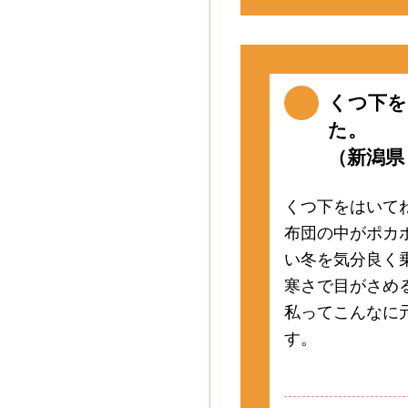
くつ下
た。
（新潟県 
くつ下をはいて
布団の中がポカ
い冬を気分良く
寒さで目がさめ
私ってこんなに
す。