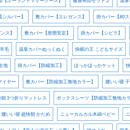
団【ポーランドマザーグース】
健康布団セット２
温泉
【シルバー】
敷カバー【エレガンス】
掛カバー【80
ガンス】
敷カバー【形態安定】
掛カバー【シビラ】
羊毛
温泉カバーぬっくぬく
快眠の王 こどもサイズ
生地
掛カバー【防縮加工】
ほっかほっかケット
マイヤー
敷カバー【防縮加工無地カラー】
腰いい寝 
快朝 3つ折りマットレス
ボックスシーツ【防縮加工無地カ
腰いい寝 超快朝 かため
ニューカルカル木綿ベビー