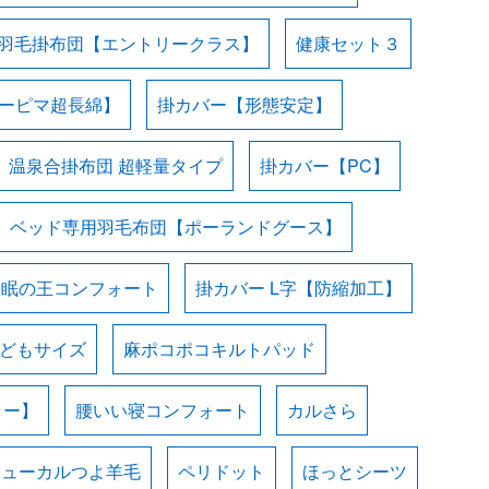
羽毛掛布団【エントリークラス】
健康セット３
スーピマ超長綿】
掛カバー【形態安定】
温泉合掛布団 超軽量タイプ
掛カバー【PC】
ベッド専用羽毛布団【ポーランドグース】
快眠の王コンフォート
掛カバー L字【防縮加工】
子どもサイズ
麻ポコポコキルトパッド
ラー】
腰いい寝コンフォート
カルさら
ニューカルつよ羊毛
ペリドット
ほっとシーツ