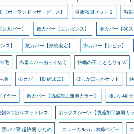
団【ポーランドマザーグース】
健康布団セット２
温泉
【シルバー】
敷カバー【エレガンス】
掛カバー【80
ガンス】
敷カバー【形態安定】
掛カバー【シビラ】
羊毛
温泉カバーぬっくぬく
快眠の王 こどもサイズ
生地
掛カバー【防縮加工】
ほっかほっかケット
マイヤー
敷カバー【防縮加工無地カラー】
腰いい寝 
快朝 3つ折りマットレス
ボックスシーツ【防縮加工無地カ
腰いい寝 超快朝 かため
ニューカルカル木綿ベビー