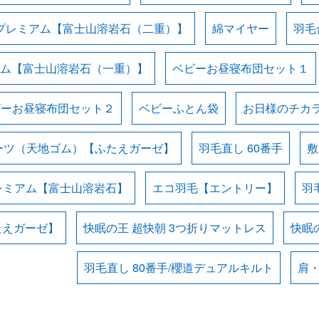
プレミアム【富士山溶岩石（二重）】
綿マイヤー
羽毛
ム【富士山溶岩石（一重）】
ベビーお昼寝布団セット１
ビーお昼寝布団セット２
ベビーふとん袋
お日様のチカラ
ーツ（天地ゴム）【ふたえガーゼ】
羽毛直し 60番手
敷
レミアム【富士山溶岩石】
エコ羽毛【エントリー】
羽
たえガーゼ】
快眠の王 超快朝 3つ折りマットレス
快眠の
羽毛直し 80番手/櫻道デュアルキルト
肩