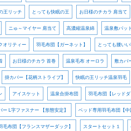
の王リッチ
とっても快眠の王
お日様のチカラ 肩当て
ニゅ～マイヤー 肩当て
高濃縮温泉綿
温泉敷パッ
クオリティー
羽毛布団【ガーネット】
とっても腰いい
着
お日様のチカラ 首巻
温泉毛布 オーロラ
敷カバ
掛カバー【花柄ストライプ】
快眠の王リッチ温泉羽毛
ン
アイスケット
温泉合掛布団
羽毛布団【レッドダ
バー L字ファスナー 【形態安定】
ベッド専用羽毛布団【中
羽毛布団【フランスマザーダック】
スタートセット１