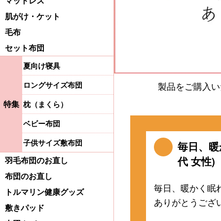
マットレス
肌がけ・ケット
毛布
セット布団
夏向け寝具
ロングサイズ布団
製品をご購入い
特集
枕（まくら）
ベビー布団
子供サイズ敷布団
毎日、暖
代 女性)
羽毛布団のお直し
布団のお直し
毎日、暖かく眠
トルマリン健康グッズ
ありがとうござ
敷きパッド