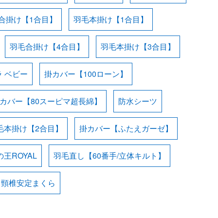
合掛け【1合目】
羽毛本掛け【1合目】
羽毛合掛け【4合目】
羽毛本掛け【3合目】
 ベビー
掛カバー【100ローン】
カバー【80スーピマ超長綿】
防水シーツ
毛本掛け【2合目】
掛カバー【ふたえガーゼ】
王ROYAL
羽毛直し【60番手/立体キルト】
・頸椎安定まくら