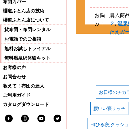
布団カバー
櫻道ふとん店の技術
お悩
購入商
櫻道ふとん店について
み：
２
,
温泉
貸布団・布団レンタル
たえガ
お電話でのご相談
無料お試しトライアル
無料温泉綿体験キット
お客様の声
お問合わせ
教えて！布団の達人
お日様のチカ
ご利用ガイド
カタログダウンロード
腰いい寝リッチ
Facebook
Instagram
Youtube
Twitter
H(ひる寝)クッシ