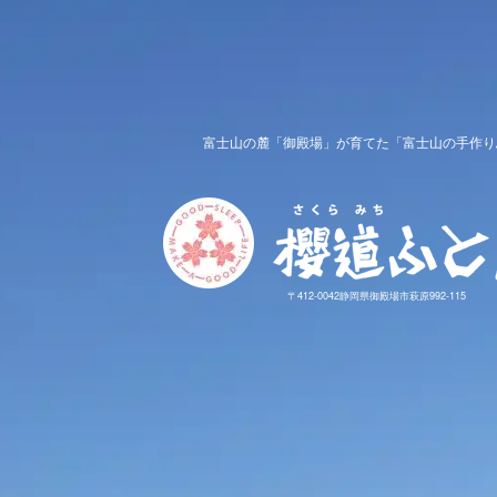
富士山の麓「御殿場」が育てた「富士山の手作り
〒412-0042静岡県御殿場市萩原992-115