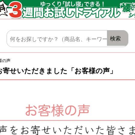
マットレス・肌がけ・毛布・セット布団
検索
様の声
お寄せいただきました「お客様の声」