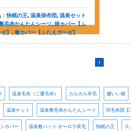
品：
快眠の王
,
温泉掛布団
,
温泉セット
敷毛布かんたんシーツ
,
掛カバー【ふ
ーゼ】
,
敷カバー【ふたえガーゼ】
1
ラ
温泉毛布（二重毛布）
カルカル羊毛
腰いい寝
温泉ケット
温泉敷毛布かんたんシーツ
羽毛布団【
ョンカバー
温泉敷パット オーロラ長毛
快眠の王
ス