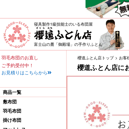
寝具製作1級技能士のいる布団屋
敷布団・掛け布団・羽毛布団・
富士山の麓「御殿場」の手作りふとん
羽毛布団のお直し
櫻道ふとん店トップ
お客
ご予約受付中！
櫻道ふとん店に
お見積りはこちらから
商品一覧
敷布団
羽毛布団
掛け布団