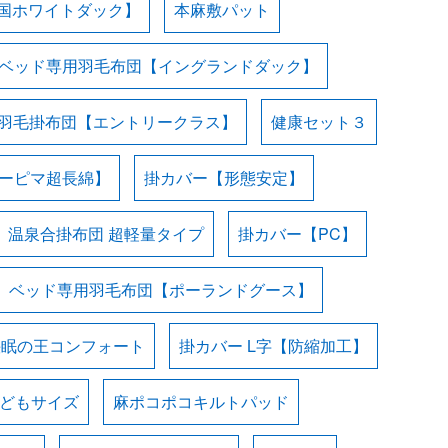
国ホワイトダック】
本麻敷パット
ベッド専用羽毛布団【イングランドダック】
羽毛掛布団【エントリークラス】
健康セット３
スーピマ超長綿】
掛カバー【形態安定】
温泉合掛布団 超軽量タイプ
掛カバー【PC】
ベッド専用羽毛布団【ポーランドグース】
快眠の王コンフォート
掛カバー L字【防縮加工】
子どもサイズ
麻ポコポコキルトパッド