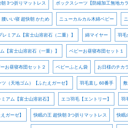
快朝 3つ折りマットレス
ボックスシーツ【防縮加工無地カ
腰いい寝 超快朝 かため
ニューカルカル木綿ベビー
プレミアム【富士山溶岩石（二重）】
綿マイヤー
羽毛
ム【富士山溶岩石（一重）】
ベビーお昼寝布団セット１
ビーお昼寝布団セット２
ベビーふとん袋
お日様のチカラ
ーツ（天地ゴム）【ふたえガーゼ】
羽毛直し 60番手
敷
レミアム【富士山溶岩石】
エコ羽毛【エントリー】
羽
たえガーゼ】
快眠の王 超快朝 3つ折りマットレス
快眠の