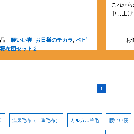
これから
申し上げ
商品：
腰いい寝
,
お日様のチカラ
,
ベビ
お
昼寝布団セット２
1
ラ
温泉毛布（二重毛布）
カルカル羊毛
腰いい寝