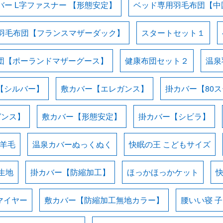
バー L字ファスナー 【形態安定】
ベッド専用羽毛布団【中
羽毛布団【フランスマザーダック】
スタートセット１
団【ポーランドマザーグース】
健康布団セット２
温泉
【シルバー】
敷カバー【エレガンス】
掛カバー【80
ガンス】
敷カバー【形態安定】
掛カバー【シビラ】
羊毛
温泉カバーぬっくぬく
快眠の王 こどもサイズ
生地
掛カバー【防縮加工】
ほっかほっかケット
マイヤー
敷カバー【防縮加工無地カラー】
腰いい寝 