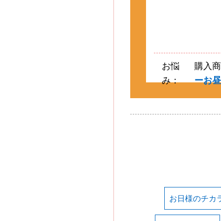
お悩
購入
み：
ーお
お日様のチカ