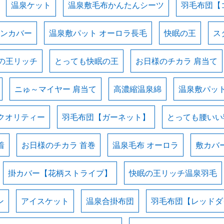
温泉ケット
温泉敷毛布かんたんシーツ
羽毛布団【
ョンカバー
温泉敷パット オーロラ長毛
快眠の王
ス
の王リッチ
とっても快眠の王
お日様のチカラ 肩当て
ニゅ～マイヤー 肩当て
高濃縮温泉綿
温泉敷パッ
クオリティー
羽毛布団【ガーネット】
とっても腰いい
着
お日様のチカラ 首巻
温泉毛布 オーロラ
敷カバ
掛カバー【花柄ストライプ】
快眠の王リッチ温泉羽毛
ン
アイスケット
温泉合掛布団
羽毛布団【レッドダ