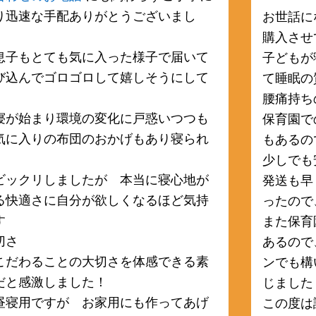
り迅速な手配ありがとうございまし
お世話に
購入させ
息子もとても気に入った様子で届いて
子どもが
び込んでゴロゴロして嬉しそうにして
て睡眠の
腰痛持ち
寝が始まり環境の変化に戸惑いつつも
保育園で
気に入りの布団のおかげもあり寝られ
もあるの
。
少しでも
ビックリしましたが 本当に寝心地が
発送も早
る快適さに自分が欲しくなるほど気持
ったので
す
また保育
切さ
あるので
こだわることの大切さを体感できる素
ンでも構
だと感激しました！
じました
昼寝用ですが お家用にも作ってあげ
この度は