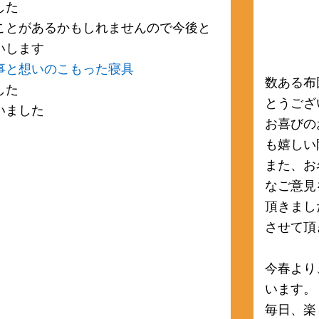
した
ことがあるかもしれませんので今後と
いします
事と想いのこもった寝具
数ある布
した
とうござ
いました
お喜びの
も嬉しい
また、お
なご意見
頂きまし
させて頂
今春より
います。
毎日、楽