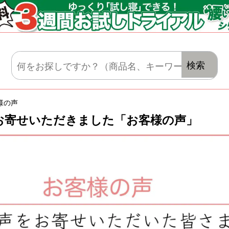
マットレス・肌がけ・毛布・セット布団
検索
様の声
お寄せいただきました「お客様の声」