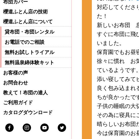
布団カバー
対応してくださ
櫻道ふとん店の技術
た！
櫻道ふとん店について
新しいお布団 
貸布団・布団レンタル
すぐに布団に飛
いました。
お電話でのご相談
保育園でもお昼
無料お試しトライアル
徐々に慣れ お
無料温泉綿体験キット
ているようです
お客様の声
添い寝してみて
お問合わせ
良く包み込まれ
教えて！布団の達人
ちが良かったで
ご利用ガイド
子供の睡眠の大
カタログダウンロード
その為に寝具に
晴らしいお布団
Facebook
Instagram
Youtube
Twitter
今は保育園のお