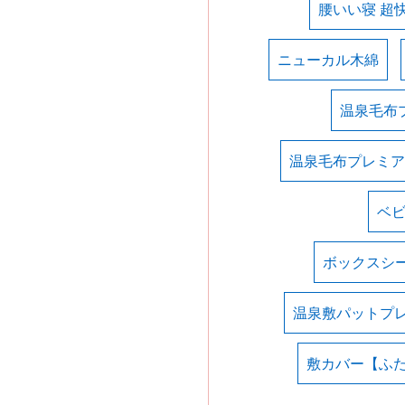
腰いい寝 超
ニューカル木綿
温泉毛布
温泉毛布プレミア
ベ
ボックスシ
温泉敷パットプ
敷カバー【ふ