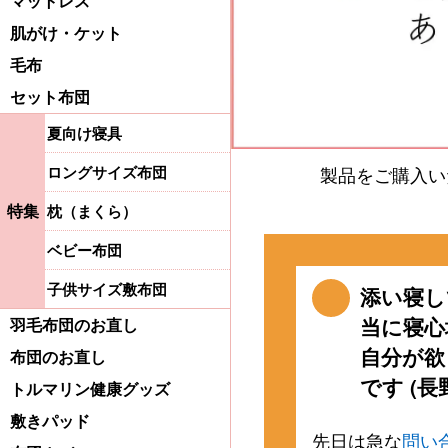
マットレス
肌がけ・ケット
毛布
セット布団
夏向け寝具
ロングサイズ布団
製品をご購入い
特集
枕（まくら）
ベビー布団
子供サイズ敷布団
添い寝し
当に寝心
羽毛布団のお直し
自分が欲
布団のお直し
です (長
トルマリン健康グッズ
敷きパッド
先日は急な
問い