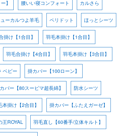
ラー】
腰いい寝コンフォート
カルさら
ニューカルつよ羊毛
ペリドット
ほっとシーツ
合掛け【1合目】
羽毛本掛け【1合目】
羽毛合掛け【4合目】
羽毛本掛け【3合目】
 ベビー
掛カバー【100ローン】
カバー【80スーピマ超長綿】
防水シーツ
毛本掛け【2合目】
掛カバー【ふたえガーゼ】
王ROYAL
羽毛直し【60番手/立体キルト】