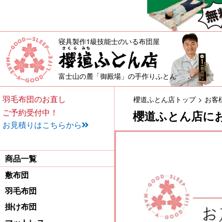
寝具製作1級技能士のいる布団屋
敷布団・掛け布団・羽毛布団・
富士山の麓「御殿場」の手作りふとん
羽毛布団のお直し
櫻道ふとん店トップ
お客
ご予約受付中！
櫻道ふとん店に
お見積りはこちらから
商品一覧
敷布団
羽毛布団
掛け布団